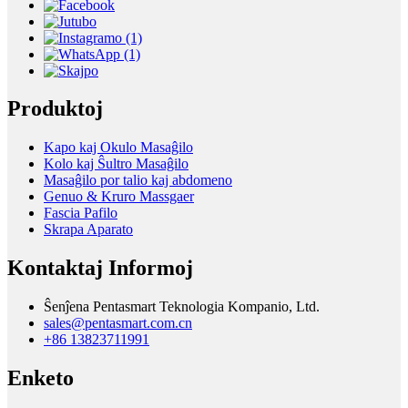
Produktoj
Kapo kaj Okulo Masaĝilo
Kolo kaj Ŝultro Masaĝilo
Masaĝilo por talio kaj abdomeno
Genuo & Kruro Massgaer
Fascia Pafilo
Skrapa Aparato
Kontaktaj Informoj
Ŝenĵena Pentasmart Teknologia Kompanio, Ltd.
sales@pentasmart.com.cn
+86 13823711991
Enketo