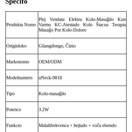
Specifo
Plej Vendata Elektra Kolo-Masaĝilo Kun
Produkta Nomo
Varmo KC-Atestado Kolo Ŝiacua Terapia
Masaĝo Por Kolo-Doloro
Originloko
Gŭangdongo, Ĉinio
Markonomo
OEM/ODM
Modelnumero
uNeck-9818
Tipo
Kolo-masaĝilo
Potenco
3.2W
Funkcio
Malaltfrekvenca + hejtado + voĉa elsendo