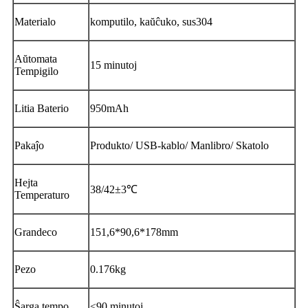
Materialo
komputilo, kaŭĉuko, sus304
Aŭtomata
15 minutoj
Tempigilo
Litia Baterio
950mAh
Pakaĵo
Produkto/ USB-kablo/ Manlibro/ Skatolo
Hejta
38/42±3℃
Temperaturo
Grandeco
151,6*90,6*178mm
Pezo
0.176kg
Ŝarga tempo
≤90 minutoj