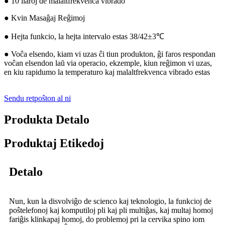
● 10 ilaroj de malaltfrekvenca vibrado
● Kvin Masaĝaj Reĝimoj
● Hejta funkcio, la hejta intervalo estas 38/42±3℃
● Voĉa elsendo, kiam vi uzas ĉi tiun produkton, ĝi faros respondan
voĉan elsendon laŭ via operacio, ekzemple, kiun reĝimon vi uzas,
en kiu rapidumo la temperaturo kaj malaltfrekvenca vibrado estas
Sendu retpoŝton al ni
Produkta Detalo
Produktaj Etikedoj
Detalo
Nun, kun la disvolviĝo de scienco kaj teknologio, la funkcioj de
poŝtelefonoj kaj komputiloj pli kaj pli multiĝas, kaj multaj homoj
fariĝis klinkapaj homoj, do problemoj pri la cervika spino iom