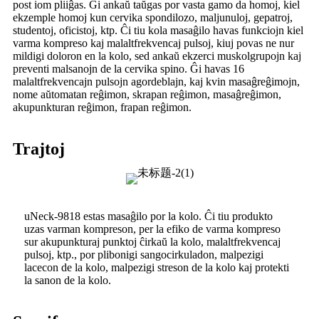
post iom pliiĝas. Ĝi ankaŭ taŭgas por vasta gamo da homoj, kiel
ekzemple homoj kun cervika spondilozo, maljunuloj, gepatroj,
studentoj, oficistoj, ktp. Ĉi tiu kola masaĝilo havas funkciojn kiel
varma kompreso kaj malaltfrekvencaj pulsoj, kiuj povas ne nur
mildigi doloron en la kolo, sed ankaŭ ekzerci muskolgrupojn kaj
preventi malsanojn de la cervika spino. Ĝi havas 16
malaltfrekvencajn pulsojn agordeblajn, kaj kvin masaĝreĝimojn,
nome aŭtomatan reĝimon, skrapan reĝimon, masaĝreĝimon,
akupunkturan reĝimon, frapan reĝimon.
Trajtoj
uNeck-9818 estas masaĝilo por la kolo. Ĉi tiu produkto
uzas varman kompreson, per la efiko de varma kompreso
sur akupunkturaj punktoj ĉirkaŭ la kolo, malaltfrekvencaj
pulsoj, ktp., por plibonigi sangocirkuladon, malpezigi
lacecon de la kolo, malpezigi streson de la kolo kaj protekti
la sanon de la kolo.