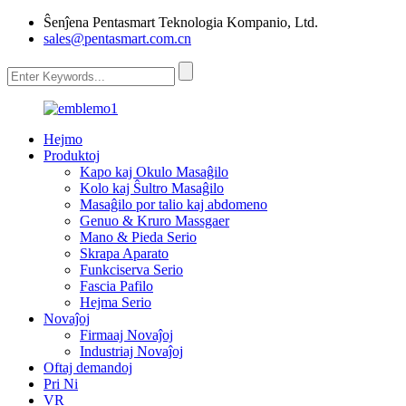
Ŝenĵena Pentasmart Teknologia Kompanio, Ltd.
sales@pentasmart.com.cn
Hejmo
Produktoj
Kapo kaj Okulo Masaĝilo
Kolo kaj Ŝultro Masaĝilo
Masaĝilo por talio kaj abdomeno
Genuo & Kruro Massgaer
Mano & Pieda Serio
Skrapa Aparato
Funkciserva Serio
Fascia Pafilo
Hejma Serio
Novaĵoj
Firmaaj Novaĵoj
Industriaj Novaĵoj
Oftaj demandoj
Pri Ni
VR