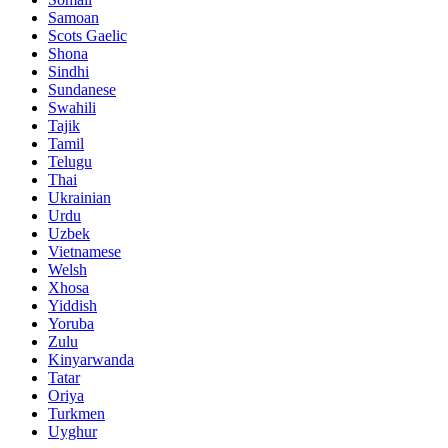
Samoan
Scots Gaelic
Shona
Sindhi
Sundanese
Swahili
Tajik
Tamil
Telugu
Thai
Ukrainian
Urdu
Uzbek
Vietnamese
Welsh
Xhosa
Yiddish
Yoruba
Zulu
Kinyarwanda
Tatar
Oriya
Turkmen
Uyghur